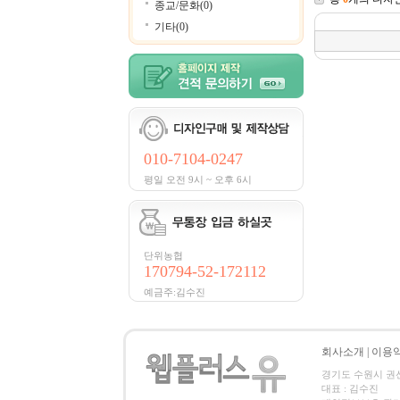
종교/문화(0)
기타(0)
010-7104-0247
평일 오전 9시 ~ 오후 6시
단위농협
170794-52-172112
예금주:김수진
회사소개
|
이용
경기도 수원시 권선구 세
대표 : 김수진