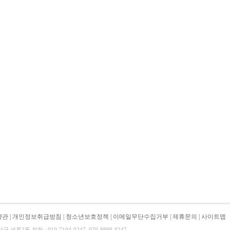
약관
|
개인정보취급방침
|
청소년보호정책
|
이메일무단수집거부
|
제휴문의
|
사이트맵
류2동 전화 : 010-7104-0247, 070-8899-0247