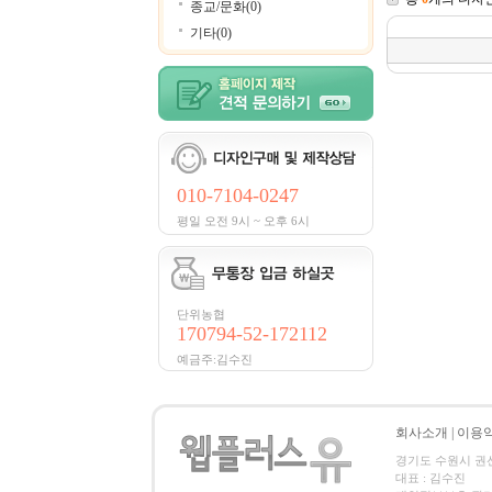
종교/문화(0)
기타(0)
010-7104-0247
평일 오전 9시 ~ 오후 6시
단위농협
170794-52-172112
예금주:김수진
회사소개
|
이용
경기도 수원시 권선구 세
대표 : 김수진